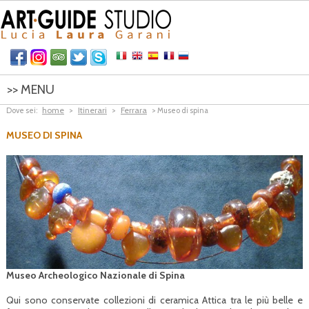
>> MENU
home
Itinerari
Ferrara
Dove sei:
>
>
> Museo di spina
HOME
MUSEO DI SPINA
ITINERARI
CONTATTI
Museo Archeologico Nazionale di Spina
Qui sono conservate collezioni di ceramica Attica tra le più belle e