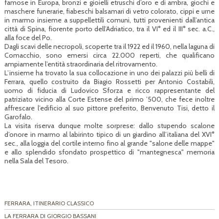
famose in Europa, bronzi e gioielli etruschi d’oro e di ambra, giochi e
maschere funerarie, fiabeschi balsamari di vetro colorato, cippi e urne
in marmo insieme a suppellettili comuni, tutti provenienti dall’antica
città di Spina, fiorente porto dell’Adriatico, tra il VI° ed il III° sec. a.C.,
alla foce del Po.
Dagli scavi delle necropoli, scoperte tra il 1922 ed il 1960, nella laguna di
Comacchio, sono emersi circa 22.000 reperti, che qualificano
ampiamente l’entità straordinaria del ritrovamento.
L’insieme ha trovato la sua collocazione in uno dei palazzi più belli di
Ferrara, quello costruito da Biagio Rossetti per Antonio Costabili,
uomo di fiducia di Ludovico Sforza e ricco rappresentante del
patriziato vicino alla Corte Estense del primo ’500, che fece inoltre
affrescare l’edificio al suo pittore preferito, Benvenuto Tisi, detto il
Garofalo.
La visita riserva dunque molte sorprese: dallo stupendo scalone
d’onore in marmo al labirinto tipico di un giardino all’italiana del XVI°
sec., alla loggia del cortile interno fino al grande "salone delle mappe"
e allo splendido sfondato prospettico di "mantegnesca" memoria
nella Sala del Tesoro.
FERRARA, ITINERARIO CLASSICO
LA FERRARA DI GIORGIO BASSANI