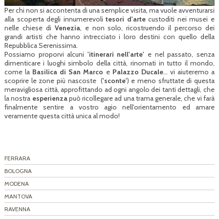
Per chi non si accontenta di una semplice visita, ma vuole avventurarsi
alla scoperta degli innumerevoli
tesori d'arte
custoditi nei musei e
nelle chiese di
Venezia
, e non solo, ricostruendo il percorso dei
grandi artisti che hanno intrecciato i loro destini con quello della
Repubblica Serenissima.
Possiamo proporvi alcuni
'itinerari nell'arte'
e nel passato, senza
dimenticare i luoghi simbolo della città, rinomati in tutto il mondo,
come la
Basilica di San Marco
e
Palazzo Ducale
... vi aiuteremo a
scoprire le zone più nascoste (
'sconte'
) e meno sfruttate di questa
meravigliosa città, approfittando ad ogni angolo dei tanti dettagli, che
la nostra
esperienza
può ricollegare ad una trama generale, che vi farà
finalmente sentire a vostro agio nell'orientamento ed amare
veramente questa città unica al modo!
FERRARA
BOLOGNA
MODENA
MANTOVA
RAVENNA