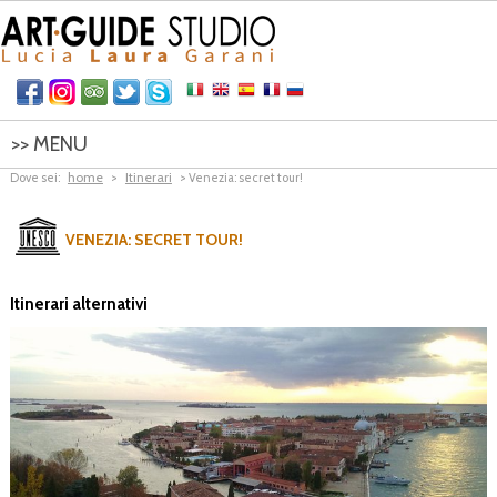
>> MENU
home
Itinerari
Dove sei:
>
> Venezia: secret tour!
HOME
ITINERARI
VENEZIA: SECRET TOUR!
CONTATTI
Itinerari alternativi