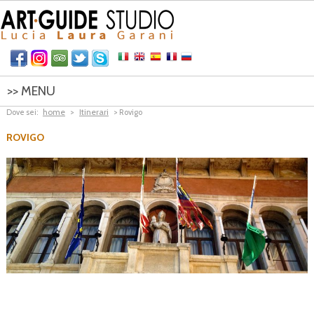
>> MENU
home
Itinerari
Dove sei:
>
> Rovigo
HOME
ROVIGO
ITINERARI
CONTATTI