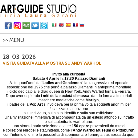
>> MENU
HOME
28-03-2026
VISITA GUIDATA ALLA MOSTRA SU ANDY WARHOL
ITINERARI
Invito alla curiosità
CONTATTI
Sabato 4 Aprile h. 17,30 Palazzo Diamanti
A cinquant’anni da
'Ladies and Gentlemen'
, la trasgressiva ed epocale
esposizione del 1975 che portò a palazzo Diamanti in anteprima mondiale
il ciclo dedicato alle drag queen di New York, Andy Warhol torna a Ferrara.
Dopo aver esplorato
i miti della società di massa
, dando forma a immortali
maschere mediatiche come
Marilyn
,
il padre della
Pop Art
si rivolgeva per la prima volta a soggetti anonimi per
focalizzare l’attenzione
sull’individuo, sulla sua identità e sulla sua esibizione.
Una rivisitazione immersiva di accompagnata da un esteso affondo sul ritratto
e sull’autoritratto warholiano:
una straordinaria selezione di oltre
150 opere
provenienti da musei
e collezioni europei e statunitensi, come l’
Andy Warhol Museum di Pittsburgh
,
con l'intento di offrire la possibilità di sperimentare l’energia trasmessa da quei