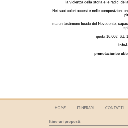
la violenza della storia e le radici del
Nei suoi colori accesi e nelle composizioni oni
pi
ma un testimone lucido del Novecento, capace 
spi
quota 16,00€, tkt. 
info&
prenotazionbe obbl
HOME
ITINERARI
CONTATTI
Itinerari proposti: