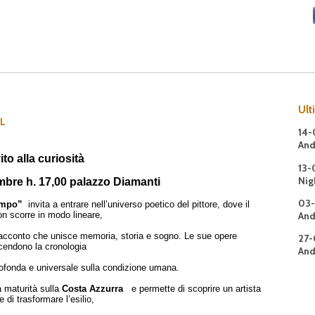
Ult
LL
14-
And
ito alla curiosità
13-
Nig
bre h. 17,00 palazzo Diamanti
03-
empo”
invita a entrare nell’universo poetico del pittore, dove il
And
n scorre in modo lineare,
acconto che unisce memoria, storia e sogno. Le sue opere
27-
cendono la cronologia
And
profonda e universale sulla condizione umana.
a maturità sulla
Costa Azzurra
e permette di scoprire un artista
 di trasformare l’esilio,