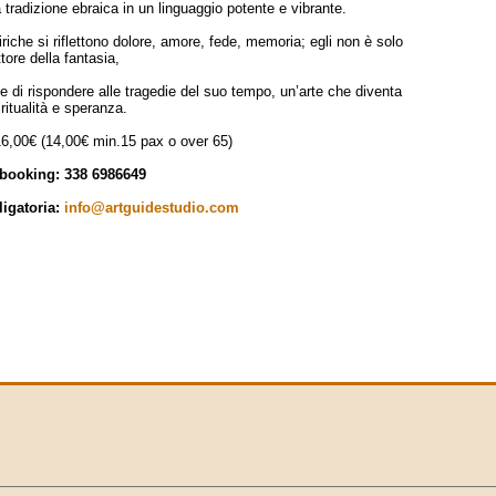
la tradizione ebraica in un linguaggio potente e vibrante.
riche si riflettono dolore, amore, fede, memoria; egli non è solo
ttore della fantasia,
di rispondere alle tragedie del suo tempo, un’arte che diventa
ritualità e speranza.
16,00€ (14,00€ min.15 pax o over 65)
booking: 338 6986649
igatoria:
info@artguidestudio.com