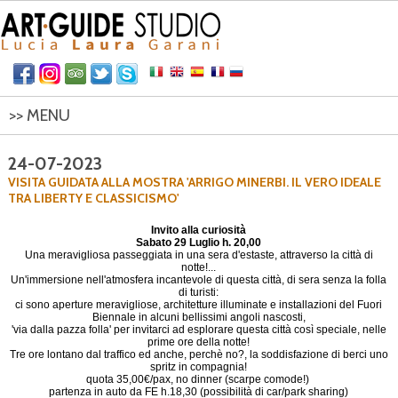
>> MENU
HOME
24-07-2023
VISITA GUIDATA ALLA MOSTRA 'ARRIGO MINERBI. IL VERO IDEALE
ITINERARI
TRA LIBERTY E CLASSICISMO'
CONTATTI
Invito alla curiosità
Sabato 29 Luglio h. 20,00
Una meravigliosa passeggiata in una sera d'estaste, attraverso la città di
notte!...
Un'immersione nell'atmosfera incantevole di questa città, di sera senza la folla
di turisti:
ci sono aperture meravigliose, architetture illuminate e installazioni del Fuori
Biennale in alcuni bellissimi angoli nascosti,
'via dalla pazza folla' per invitarci ad esplorare questa città così speciale, nelle
prime ore della notte!
Tre ore lontano dal traffico ed anche, perchè no?, la soddisfazione di berci uno
spritz in compagnia!
quota 35,00€/pax, no dinner (scarpe comode!)
partenza in auto da FE h.18,30 (possibilità di car/park sharing)